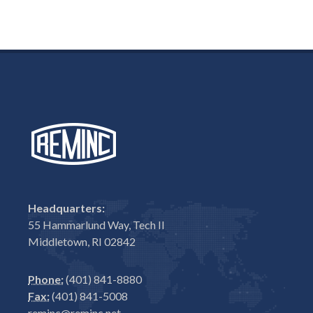
Headquarters:
55 Hammarlund Way, Tech II
Middletown, RI 02842
Phone:
(401) 841-8880
Fax:
(401) 841-5008
reminc@reminc.net