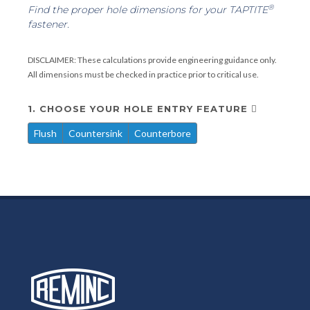
®
Find the proper hole dimensions for your TAPTITE
fastener.
DISCLAIMER: These calculations provide engineering guidance only.
All dimensions must be checked in practice prior to critical use.
1. CHOOSE YOUR HOLE ENTRY FEATURE
Flush
Countersink
Counterbore