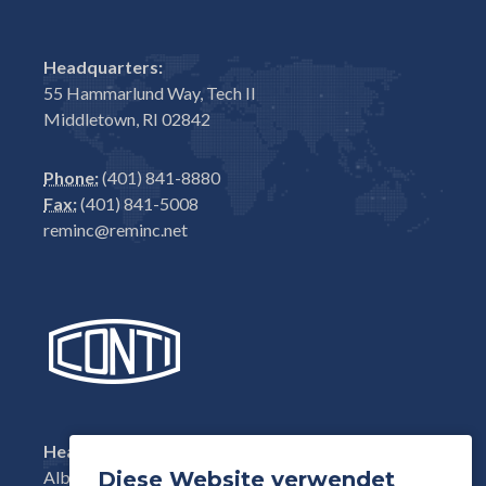
Headquarters:
55 Hammarlund Way, Tech II
Middletown, RI 02842
Phone:
(401) 841-8880
Fax:
(401) 841-5008
reminc@reminc.net
Headquarters:
Diese Website verwendet
Albisstrasse 15, CH-6340