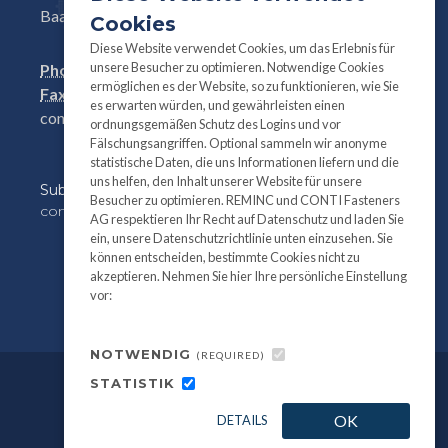
Baar, Switzerland
Cookies
Diese Website verwendet Cookies, um das Erlebnis für
unsere Besucher zu optimieren. Notwendige Cookies
Phone:
+41(0)41 761 58 22
ermöglichen es der Website, so zu funktionieren, wie Sie
Fax:
+41(0)41 761 30 18
es erwarten würden, und gewährleisten einen
conti@contifasteners.ch
ordnungsgemäßen Schutz des Logins und vor
Fälschungsangriffen. Optional sammeln wir anonyme
statistische Daten, die uns Informationen liefern und die
uns helfen, den Inhalt unserer Website für unsere
Subscribe
to our newsletter for product and
Besucher zu optimieren. REMINC und CONTI Fasteners
company information:
AG respektieren Ihr Recht auf Datenschutz und laden Sie
ein, unsere Datenschutzrichtlinie unten einzusehen. Sie
können entscheiden, bestimmte Cookies nicht zu
akzeptieren. Nehmen Sie hier Ihre persönliche Einstellung
vor:
NOTWENDIG
(REQUIRED)
STATISTIK
©
All information and photography
2026
OK
DETAILS
REMINC / CONTI Fasteners.