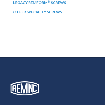
®
LEGACY REMFORM
SCREWS
OTHER SPECIALTY SCREWS