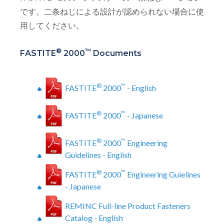
です。二条ねじによる設計が認められない場合に使
用してください。
®
™
FASTITE
2000
Documents
®
™
FASTITE
2000
- English
®
™
FASTITE
2000
- Japanese
®
™
FASTITE
2000
Engineering
Guidelines - English
®
™
FASTITE
2000
Engineering Guielines
- Japanese
REMINC Full-line Product Fasteners
Catalog - English