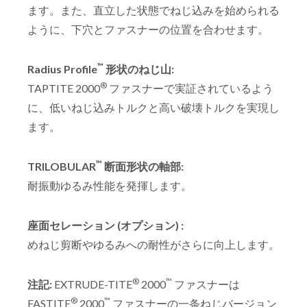
ます。また、直立した状態でねじ込みを始められる
ように、下穴とファスナーの位置を合わせます。
™
Radius Profile
形状のねじ山:
®
TAPTITE 2000
ファスナーで実証されているよう
に、低いねじ込みトルクと高い破壊トルクを実現し
ます。
™
TRILOBULAR
断面形状の軸部:
耐振動ゆるみ性能を発揮します。
座面セレーション (オプション) :
めねじ剪断やゆるみへの耐性がさらに向上します。
®
™
注記:
EXTRUDE-TITE
2000
ファスナーは
®
™
FASTITE
2000
ファスナーの一条ねじバージョン